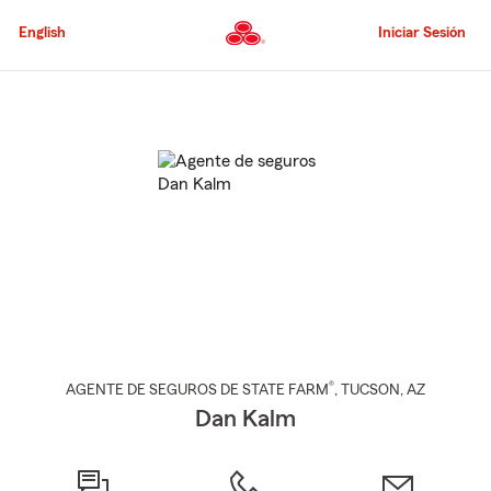
Pasar
al
English
Iniciar Sesión
contenido
principal
Comienzo
del
contenido
principal
®
AGENTE DE SEGUROS DE STATE FARM
,
TUCSON
, AZ
Dan Kalm