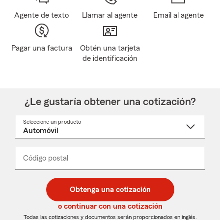
Agente de texto
Llamar al agente
Email al agente
Pagar una factura
Obtén una tarjeta
de identificación
¿Le gustaría obtener una cotización?
Seleccione un producto
Seleccione
un
nombre
de
producto
del
Código postal
Ingresa
Ingresa
_____
menú
un
un
desplegable
código
código
postal
postal
Obtenga una cotización
de
de
5
5
o continuar con una cotización
dígitos
dígitos
Todas las cotizaciones y documentos serán proporcionados en inglés.