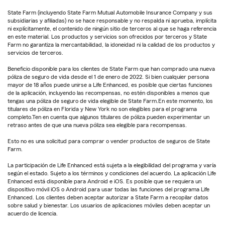
State Farm (incluyendo State Farm Mutual Automobile Insurance Company y sus
subsidiarias y afiliadas) no se hace responsable y no respalda ni aprueba, implícita
ni explícitamente, el contenido de ningún sitio de terceros al que se haga referencia
en este material. Los productos y servicios son ofrecidos por terceros y State
Farm no garantiza la mercantabilidad, la idoneidad ni la calidad de los productos y
servicios de terceros.
Beneficio disponible para los clientes de State Farm que han comprado una nueva
póliza de seguro de vida desde el 1 de enero de 2022. Si bien cualquier persona
mayor de 18 años puede unirse a Life Enhanced, es posible que ciertas funciones
de la aplicación, incluyendo las recompensas, no estén disponibles a menos que
tengas una póliza de seguro de vida elegible de State Farm.En este momento, los
titulares de póliza en Florida y New York no son elegibles para el programa
completo.Ten en cuenta que algunos titulares de póliza pueden experimentar un
retraso antes de que una nueva póliza sea elegible para recompensas.
Esto no es una solicitud para comprar o vender productos de seguros de State
Farm.
La participación de Life Enhanced está sujeta a la elegibilidad del programa y varía
según el estado. Sujeto a los términos y condiciones del acuerdo. La aplicación Life
Enhanced está disponible para Android e iOS. Es posible que se requiera un
dispositivo móvil iOS o Android para usar todas las funciones del programa Life
Enhanced. Los clientes deben aceptar autorizar a State Farm a recopilar datos
sobre salud y bienestar. Los usuarios de aplicaciones móviles deben aceptar un
acuerdo de licencia.