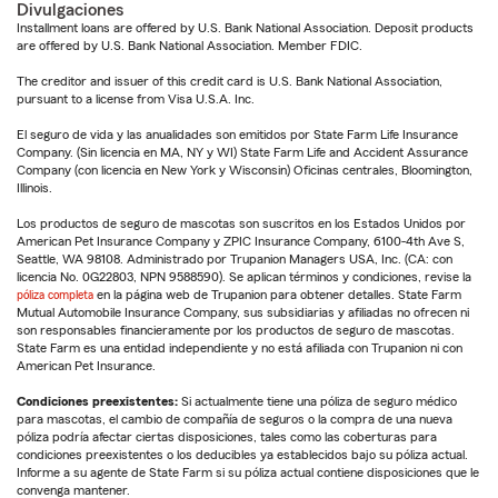
Divulgaciones
Installment loans are offered by U.S. Bank National Association. Deposit products
are offered by U.S. Bank National Association. Member FDIC.
The creditor and issuer of this credit card is U.S. Bank National Association,
pursuant to a license from Visa U.S.A. Inc.
El seguro de vida y las anualidades son emitidos por State Farm Life Insurance
Company. (Sin licencia en MA, NY y WI) State Farm Life and Accident Assurance
Company (con licencia en New York y Wisconsin) Oficinas centrales, Bloomington,
Illinois.
Los productos de seguro de mascotas son suscritos en los Estados Unidos por
American Pet Insurance Company y ZPIC Insurance Company, 6100-4th Ave S,
Seattle, WA 98108. Administrado por Trupanion Managers USA, Inc. (CA: con
licencia No. 0G22803, NPN 9588590). Se aplican términos y condiciones, revise la
póliza completa
en la página web de Trupanion para obtener detalles. State Farm
Mutual Automobile Insurance Company, sus subsidiarias y afiliadas no ofrecen ni
son responsables financieramente por los productos de seguro de mascotas.
State Farm es una entidad independiente y no está afiliada con Trupanion ni con
American Pet Insurance.
Condiciones preexistentes:
Si actualmente tiene una póliza de seguro médico
para mascotas, el cambio de compañía de seguros o la compra de una nueva
póliza podría afectar ciertas disposiciones, tales como las coberturas para
condiciones preexistentes o los deducibles ya establecidos bajo su póliza actual.
Informe a su agente de State Farm si su póliza actual contiene disposiciones que le
convenga mantener.